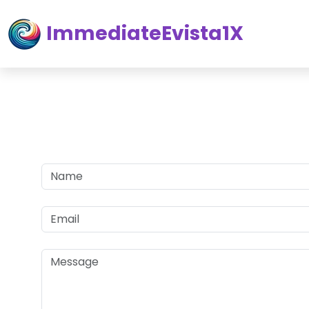
ImmediateEvista1X