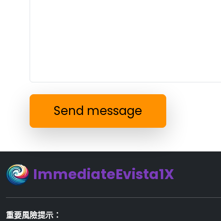
Send message
ImmediateEvista1X
重要風險提示：