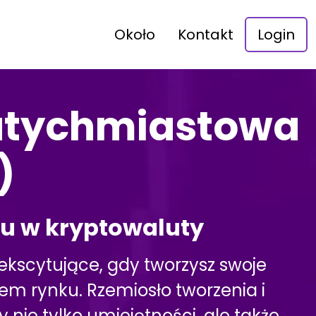
Około
Kontakt
Login
natychmiastowa
)
iu w kryptowaluty
ekscytujące, gdy tworzysz swoje
ciem rynku. Rzemiosło tworzenia i
nie tylko umiejętności, ale także