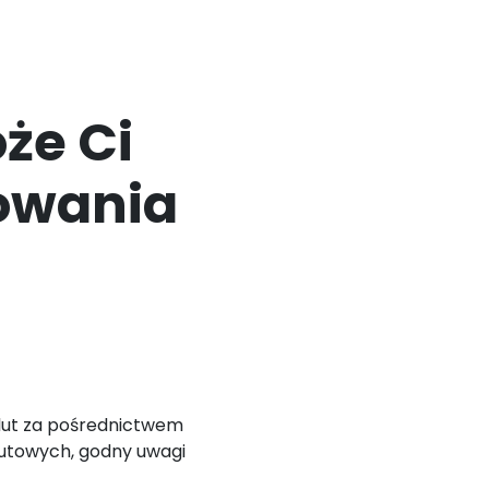
że Ci
owania
walut za pośrednictwem
utowych, godny uwagi