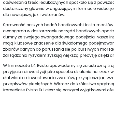
odświeżania treści edukacyjnych spotkało się z pows
dostarczany głównie w angażującym formacie wideo, je
dla nowicjuszy, jak i weteranów.
Sprawność naszych badań handlowych i instrumentów o
awangarda w dostarczaniu narzędzi handlowych opartych 
dumny ze swojego awangardowego podejścia. Nasze ins
mają kluczowe znaczenie dla świadomego podejmowania
zbiorów danych do poruszania się po burzliwych morzac
zarządzania ryzykiem zyskują większą precyzję dzięki a
W Immediate 1.4 Evista opowiadamy się za ostrożną traj
przyjęcia reinwestycji jako sposobu działania na rzecz 
ułatwienia reinwestowania zwrotów, przyspieszając wz
przepływów pieniężnych. Wkrocz do królestwa sprytnego 
Immediate Evista 1X i ciesz się naszymi wyjątkowymi of