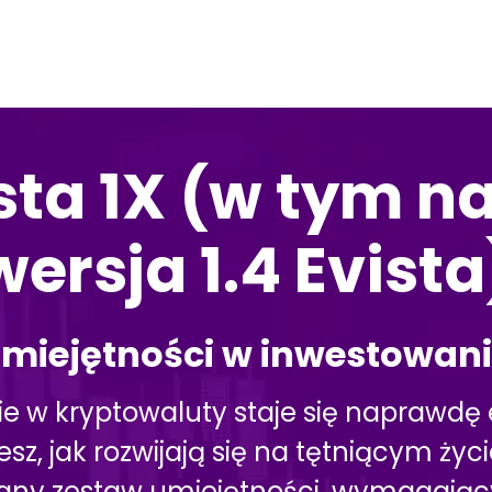
sta 1X (w tym 
wersja 1.4 Evista
miejętności w inwestowan
 w kryptowaluty staje się naprawdę 
ujesz, jak rozwijają się na tętniącym ży
any zestaw umiejętności, wymagający 