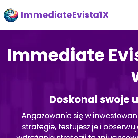
ImmediateEvista1X
Immediate Evi
Doskonal swoje u
Angażowanie się w inwestowanie
strategie, testujesz je i obserw
wdrażania strategii to zniuansow