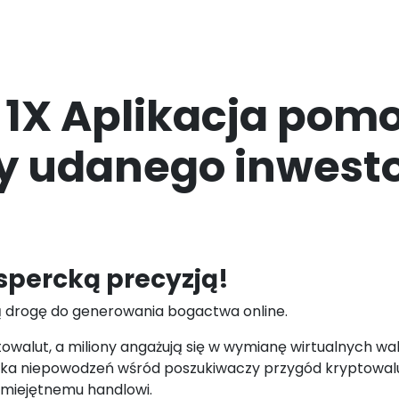
 1X Aplikacja pomo
y udanego inwest
spercką precyzją!
 drogę do generowania bogactwa online.
yptowalut, a miliony angażują się w wymianę wirtualnych 
ka niepowodzeń wśród poszukiwaczy przygód kryptowal
umiejętnemu handlowi.