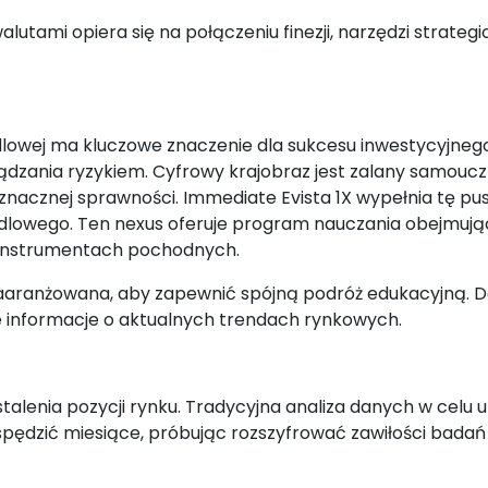
tami opiera się na połączeniu finezji, narzędzi strategic
lowej ma kluczowe znaczenie dla sukcesu inwestycyjnego
ądzania ryzykiem. Cyfrowy krajobraz jest zalany samou
znacznej sprawności. Immediate Evista 1X wypełnia tę pus
dlowego. Ten nexus oferuje program nauczania obejmu
a instrumentach pochodnych.
 zaaranżowana, aby zapewnić spójną podróż edukacyjną.
e informacje o aktualnych trendach rynkowych.
alenia pozycji rynku. Tradycyjna analiza danych w celu 
pędzić miesiące, próbując rozszyfrować zawiłości bada