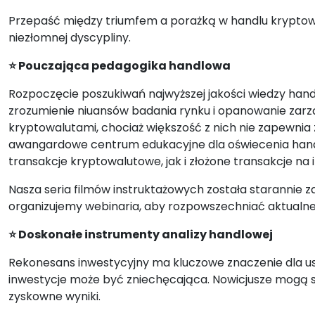
Przepaść między triumfem a porażką w handlu kryptowalu
niezłomnej dyscypliny.
⭐ Pouczająca pedagogika handlowa
Rozpoczęcie poszukiwań najwyższej jakości wiedzy hand
zrozumienie niuansów badania rynku i opanowanie zarz
kryptowalutami, chociaż większość z nich nie zapewnia 
awangardowe centrum edukacyjne dla oświecenia han
transakcje kryptowalutowe, jak i złożone transakcje n
Nasza seria filmów instruktażowych została starannie
organizujemy webinaria, aby rozpowszechniać aktualn
⭐ Doskonałe instrumenty analizy handlowej
Rekonesans inwestycyjny ma kluczowe znaczenie dla ust
inwestycje może być zniechęcająca. Nowicjusze mogą s
zyskowne wyniki.