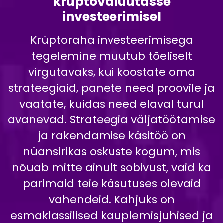
krüptovaluutasse
investeerimisel
Krüptoraha investeerimisega
tegelemine muutub tõeliselt
virgutavaks, kui koostate oma
strateegiaid, panete need proovile ja
vaatate, kuidas need elaval turul
avanevad. Strateegia väljatöötamise
ja rakendamise käsitöö on
nüansirikas oskuste kogum, mis
nõuab mitte ainult sobivust, vaid ka
parimaid teie käsutuses olevaid
vahendeid. Kahjuks on
esmaklassilised kauplemisjuhised ja