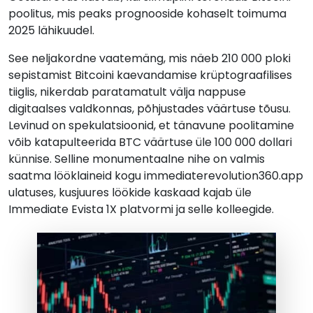
poolitus, mis peaks prognooside kohaselt toimuma
2025 lähikuudel.
See neljakordne vaatemäng, mis näeb 210 000 ploki
sepistamist Bitcoini kaevandamise krüptograafilises
tiiglis, nikerdab paratamatult välja nappuse
digitaalses valdkonnas, põhjustades väärtuse tõusu.
Levinud on spekulatsioonid, et tänavune poolitamine
võib katapulteerida BTC väärtuse üle 100 000 dollari
künnise. Selline monumentaalne nihe on valmis
saatma lööklaineid kogu immediaterevolution360.app
ulatuses, kusjuures löökide kaskaad kajab üle
Immediate Evista 1X platvormi ja selle kolleegide.