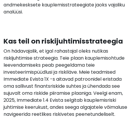
andmekesksete kauplemisstrateegiate jaoks vajaliku
analüüsi.
Kas teil on riskijuhtimisstrateegia
On hädavajalik, et igal rahastajal oleks nutikas
riskijuhtimise strateegia. Teie plaan kauplemisohtude
leevendamiseks peab peegeldama teie
investeerimispüüdlusi ja riskiläve. Meie teadmised
Immediate Evista 1X -s aitavad patroonidel eristada
oma sallivust finantsriskide suhtes ja ühendada see
sujuvalt oma riskide piiramise plaaniga. Veelgi enam,
2025, Immediate 1.4 Evista selgitab kauplemisriski
juhtimise keerukust, andes seega algajatele võimaluse
navigeerida reetlikes riskivetes peenetundeliselt.