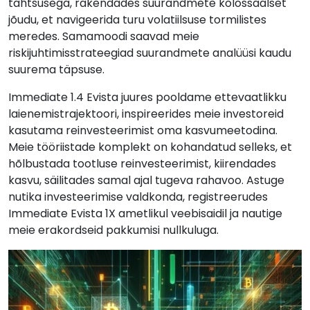
tähtsusega, rakendades suurandmete kolossaalset
jõudu, et navigeerida turu volatiilsuse tormilistes
meredes. Samamoodi saavad meie
riskijuhtimisstrateegiad suurandmete analüüsi kaudu
suurema täpsuse.
Immediate 1.4 Evista juures pooldame ettevaatlikku
laienemistrajektoori, inspireerides meie investoreid
kasutama reinvesteerimist oma kasvumeetodina.
Meie tööriistade komplekt on kohandatud selleks, et
hõlbustada tootluse reinvesteerimist, kiirendades
kasvu, säilitades samal ajal tugeva rahavoo. Astuge
nutika investeerimise valdkonda, registreerudes
Immediate Evista 1X ametlikul veebisaidil ja nautige
meie erakordseid pakkumisi nullkuluga.