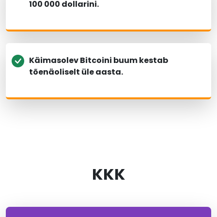
100 000 dollarini.
Käimasolev Bitcoini buum kestab
tõenäoliselt üle aasta.
KKK