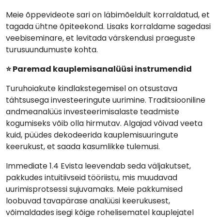
Meie õppevideote sari on läbimõeldult korraldatud, et
tagada ühtne õpiteekond. Lisaks korraldame sagedasi
veebiseminare, et levitada värskendusi praeguste
turusuundumuste kohta.
⭐ Paremad kauplemisanalüüsi instrumendid
Turuhoiakute kindlakstegemisel on otsustava
tähtsusega investeeringute uurimine. Traditsiooniline
andmeanalüüs investeerimisalaste teadmiste
kogumiseks võib olla hirmutav. Algajad võivad veeta
kuid, püüdes dekodeerida kauplemisuuringute
keerukust, et saada kasumlikke tulemusi.
Immediate 1.4 Evista leevendab seda väljakutset,
pakkudes intuitiivseid tööriistu, mis muudavad
uurimisprotsessi sujuvamaks. Meie pakkumised
loobuvad tavapärase analüüsi keerukusest,
võimaldades isegi kõige rohelisematel kauplejatel