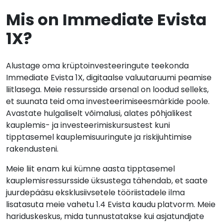
Mis on Immediate Evista
1X?
Alustage oma krüptoinvesteeringute teekonda
Immediate Evista 1X, digitaalse valuutaruumi peamise
liitlasega. Meie ressursside arsenal on loodud selleks,
et suunata teid oma investeerimiseesmärkide poole.
Avastate hulgaliselt võimalusi, alates põhjalikest
kauplemis- ja investeerimiskursustest kuni
tipptasemel kauplemisuuringute ja riskijuhtimise
rakendusteni.
Meie liit enam kui kümne aasta tipptasemel
kauplemisressursside üksustega tähendab, et saate
juurdepääsu eksklusiivsetele tööriistadele ilma
lisatasuta meie vahetu 1.4 Evista kaudu
platvorm. Meie
hariduskeskus, mida tunnustatakse kui asjatundjate