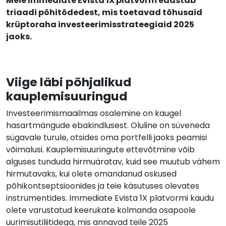
Meie Immediate Evista 1X platvorm edastab
triaadi põhitõdedest, mis toetavad tõhusaid
krüptoraha investeerimisstrateegiaid 2025
jaoks.
Viige läbi põhjalikud
kauplemisuuringud
Investeerimismaailmas osalemine on kaugel
hasartmängude ebakindlusest. Oluline on süveneda
sügavale turule, otsides oma portfelli jaoks peamisi
võimalusi. Kauplemisuuringute ettevõtmine võib
alguses tunduda hirmuäratav, kuid see muutub vähem
hirmutavaks, kui olete omandanud oskused
põhikontseptsioonides ja teie käsutuses olevates
instrumentides. Immediate Evista 1X platvormi kaudu
olete varustatud keerukate kolmanda osapoole
uurimisutiliitidega, mis annavad teile 2025