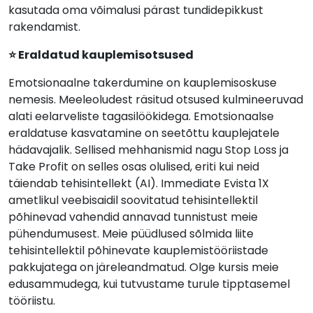
kasutada oma võimalusi pärast tundidepikkust
rakendamist.
⭐ Eraldatud kauplemisotsused
Emotsionaalne takerdumine on kauplemisoskuse
nemesis. Meeleoludest räsitud otsused kulmineeruvad
alati eelarveliste tagasilöökidega. Emotsionaalse
eraldatuse kasvatamine on seetõttu kauplejatele
hädavajalik. Sellised mehhanismid nagu Stop Loss ja
Take Profit on selles osas olulised, eriti kui neid
täiendab tehisintellekt (AI). Immediate Evista 1X
ametlikul veebisaidil soovitatud tehisintellektil
põhinevad vahendid annavad tunnistust meie
pühendumusest. Meie püüdlused sõlmida liite
tehisintellektil põhinevate kauplemistööriistade
pakkujatega on järeleandmatud. Olge kursis meie
edusammudega, kui tutvustame turule tipptasemel
tööriistu.