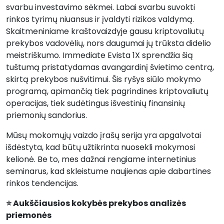
svarbu investavimo sėkmei. Labai svarbu suvokti
rinkos tyrimų niuansus ir įvaldyti rizikos valdymą.
Skaitmeniniame kraštovaizdyje gausu kriptovaliutų
prekybos vadovėlių, nors daugumai jų trūksta didelio
meistriškumo. Immediate Evista 1X sprendžia šią
tuštumą pristatydamas avangardinį švietimo centrą,
skirtą prekybos nušvitimui. Šis ryšys siūlo mokymo
programą, apimančią tiek pagrindines kriptovaliutų
operacijas, tiek sudėtingus išvestinių finansinių
priemonių sandorius.
Mūsų mokomųjų vaizdo įrašų serija yra apgalvotai
išdėstyta, kad būtų užtikrinta nuosekli mokymosi
kelionė. Be to, mes dažnai rengiame internetinius
seminarus, kad skleistume naujienas apie dabartines
rinkos tendencijas.
⭐ Aukščiausios kokybės prekybos analizės
priemonės