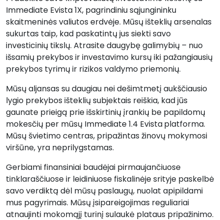
Immediate Evista 1X, pagrindiniu sąjungininku
skaitmeninės valiutos erdvėje. Mūsų išteklių arsenalas
sukurtas taip, kad paskatintų jus siekti savo
investicinių tikslų. Atrasite daugybę galimybių – nuo
išsamių prekybos ir investavimo kursų iki pažangiausių
prekybos tyrimų ir rizikos valdymo priemonių.
Mūsų aljansas su daugiau nei dešimtmetį aukščiausio
lygio prekybos išteklių subjektais reiškia, kad jūs
gaunate prieigą prie išskirtinių įrankių be papildomų
mokesčių per mūsų Immediate 1.4 Evista
platforma.
Mūsų švietimo centras, pripažintas žinovų mokymosi
viršūne, yra neprilygstamas.
Gerbiami finansiniai baudėjai pirmaujančiuose
tinklaraščiuose ir leidiniuose fiskalinėje srityje paskelbė
savo verdiktą dėl mūsų paslaugų, nuolat apipildami
mus pagyrimais. Mūsų įsipareigojimas reguliariai
atnaujinti mokomąjį turinį sulaukė plataus pripažinimo.