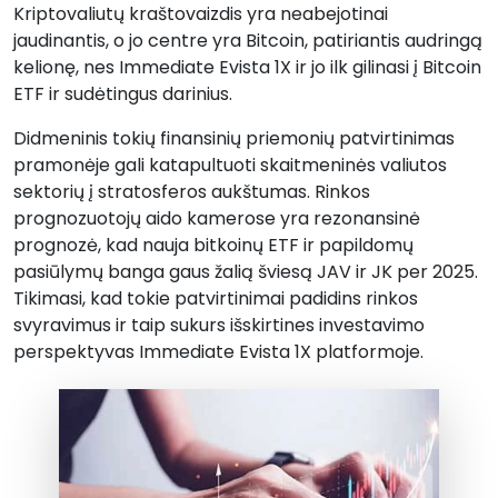
Kriptovaliutų kraštovaizdis yra neabejotinai
jaudinantis, o jo centre yra Bitcoin, patiriantis audringą
kelionę, nes Immediate Evista 1X ir jo ilk gilinasi į Bitcoin
ETF ir sudėtingus darinius.
Didmeninis tokių finansinių priemonių patvirtinimas
pramonėje gali katapultuoti skaitmeninės valiutos
sektorių į stratosferos aukštumas. Rinkos
prognozuotojų aido kamerose yra rezonansinė
prognozė, kad nauja bitkoinų ETF ir papildomų
pasiūlymų banga gaus žalią šviesą JAV ir JK per 2025.
Tikimasi, kad tokie patvirtinimai padidins rinkos
svyravimus ir taip sukurs išskirtines investavimo
perspektyvas Immediate Evista 1X platformoje.