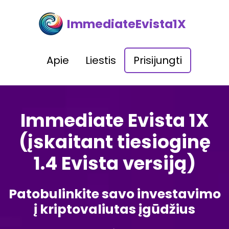
ImmediateEvista1X
Apie
Liestis
Prisijungti
Immediate Evista 1X
(įskaitant tiesioginę
1.4 Evista versiją)
Patobulinkite savo investavimo
į kriptovaliutas įgūdžius