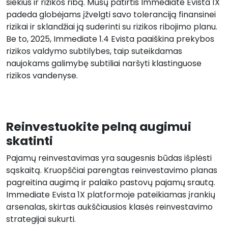
siekius ir rizikos ribą. Mūsų patirtis Immediate Evista 1X
padeda globėjams įžvelgti savo toleranciją finansinei
rizikai ir sklandžiai ją suderinti su rizikos ribojimo planu.
Be to, 2025, Immediate 1.4 Evista paaiškina prekybos
rizikos valdymo subtilybes, taip suteikdamas
naujokams galimybę subtiliai naršyti klastinguose
rizikos vandenyse.
Reinvestuokite pelną augimui
skatinti
Pajamų reinvestavimas yra saugesnis būdas išplėsti
sąskaitą. Kruopščiai parengtas reinvestavimo planas
pagreitina augimą ir palaiko pastovų pajamų srautą.
Immediate Evista 1X platformoje pateikiamas įrankių
arsenalas, skirtas aukščiausios klasės reinvestavimo
strategijai sukurti.