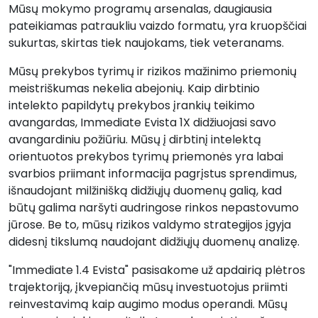
Mūsų mokymo programų arsenalas, daugiausia
pateikiamas patraukliu vaizdo formatu, yra kruopščiai
sukurtas, skirtas tiek naujokams, tiek veteranams.
Mūsų prekybos tyrimų ir rizikos mažinimo priemonių
meistriškumas nekelia abejonių. Kaip dirbtinio
intelekto papildytų prekybos įrankių teikimo
avangardas, Immediate Evista 1X didžiuojasi savo
avangardiniu požiūriu. Mūsų į dirbtinį intelektą
orientuotos prekybos tyrimų priemonės yra labai
svarbios priimant informacija pagrįstus sprendimus,
išnaudojant milžinišką didžiųjų duomenų galią, kad
būtų galima naršyti audringose rinkos nepastovumo
jūrose. Be to, mūsų rizikos valdymo strategijos įgyja
didesnį tikslumą naudojant didžiųjų duomenų analizę.
"Immediate 1.4 Evista" pasisakome už apdairią plėtros
trajektoriją, įkvepiančią mūsų investuotojus priimti
reinvestavimą kaip augimo modus operandi. Mūsų