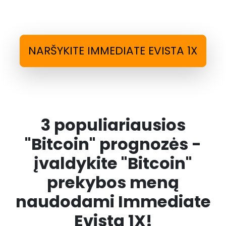
NARŠYKITE IMMEDIATE EVISTA 1X
3 populiariausios
"Bitcoin" prognozės -
įvaldykite "Bitcoin"
prekybos meną
naudodami Immediate
Evista 1X!