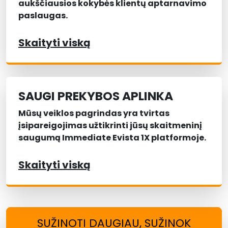
aukščiausios kokybės klientų aptarnavimo
paslaugas.
Skaityti viską
SAUGI PREKYBOS APLINKA
Mūsų veiklos pagrindas yra tvirtas
įsipareigojimas užtikrinti jūsų skaitmeninį
saugumą Immediate Evista 1X platformoje.
Skaityti viską
SUŽINOTI DAUGIAU, SUŽINOK