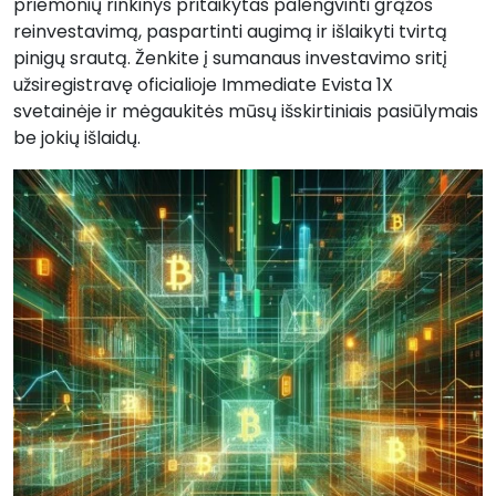
priemonių rinkinys pritaikytas palengvinti grąžos
reinvestavimą, paspartinti augimą ir išlaikyti tvirtą
pinigų srautą. Ženkite į sumanaus investavimo sritį
užsiregistravę oficialioje Immediate Evista 1X
svetainėje ir mėgaukitės mūsų išskirtiniais pasiūlymais
be jokių išlaidų.