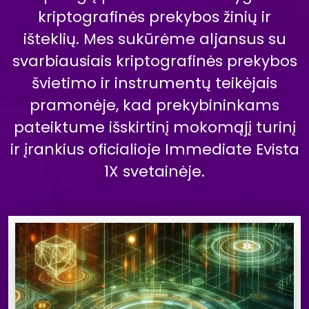
kriptografinės prekybos žinių ir
išteklių. Mes sukūrėme aljansus su
svarbiausiais kriptografinės prekybos
švietimo ir instrumentų teikėjais
pramonėje, kad prekybininkams
pateiktume išskirtinį mokomąjį turinį
ir įrankius oficialioje Immediate Evista
1X svetainėje.