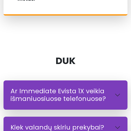
DUK
Ar Immediate Evista 1X veikia
išmaniuosiuose telefonuose?
Kiek valandų skiriu prekybai?