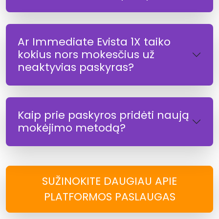
Ar Immediate Evista 1X taiko
kokius nors mokesčius už
neaktyvias paskyras?
Kaip prie paskyros pridėti naują
mokėjimo metodą?
SUŽINOKITE DAUGIAU APIE
PLATFORMOS PASLAUGAS