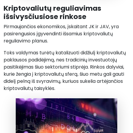
Kriptovaliutų reguliavimas
išsivysčiusiose rinkose
Pirmaujančios ekonomikos, įskaitant JK ir JAV, yra
pasirengusios įgyvendinti išsamius kriptovaliutų
reguliavimo planus.
Toks valdymas turėtų katalizuoti didžiulį kriptovaliutų
paklausos padidėjimą, nes tradicinių investuotojų
pasitikėjimas šiuo sektoriumi stiprėja. Rinkos dalyviai,
kurie žengia į kriptovaliutų sferą, šiuo metu gali gauti
didelį pelną iš svyravimų, kuriuos sukelia artėjančios
kriptovaliutų taisyklės.