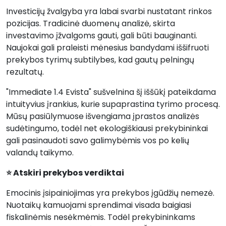
Investicijų žvalgyba yra labai svarbi nustatant rinkos
pozicijas. Tradicinė duomenų analizė, skirta
investavimo įžvalgoms gauti, gali būti bauginanti.
Naujokai gali praleisti mėnesius bandydami iššifruoti
prekybos tyrimų subtilybes, kad gautų pelningų
rezultatų.
"Immediate 1.4 Evista" sušvelnina šį iššūkį pateikdama
intuityvius įrankius, kurie supaprastina tyrimo procesą.
Mūsų pasiūlymuose išvengiama įprastos analizės
sudėtingumo, todėl net ekologiškiausi prekybininkai
gali pasinaudoti savo galimybėmis vos po kelių
valandų taikymo.
⭐ Atskiri prekybos verdiktai
Emocinis įsipainiojimas yra prekybos įgūdžių nemezė.
Nuotaikų kamuojami sprendimai visada baigiasi
fiskalinėmis nesėkmėmis. Todėl prekybininkams