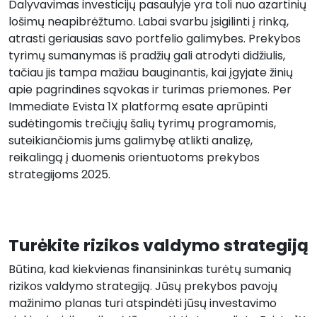
Dalyvavimas investicijų pasaulyje yra toli nuo azartinių
lošimų neapibrėžtumo. Labai svarbu įsigilinti į rinką,
atrasti geriausias savo portfelio galimybes. Prekybos
tyrimų sumanymas iš pradžių gali atrodyti didžiulis,
tačiau jis tampa mažiau bauginantis, kai įgyjate žinių
apie pagrindines sąvokas ir turimas priemones. Per
Immediate Evista 1X platformą esate aprūpinti
sudėtingomis trečiųjų šalių tyrimų programomis,
suteikiančiomis jums galimybę atlikti analizę,
reikalingą į duomenis orientuotoms prekybos
strategijoms 2025.
Turėkite rizikos valdymo strategiją
Būtina, kad kiekvienas finansininkas turėtų sumanią
rizikos valdymo strategiją. Jūsų prekybos pavojų
mažinimo planas turi atspindėti jūsų investavimo