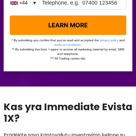
Kas yra Immediate Evista
1X?
Pradėkite savo kriptovaliutų investavimo kelionę su