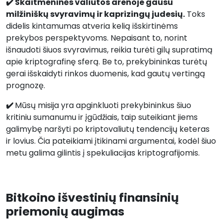
✔️ Skaitmeninės valiutos arenoje gausu
milžiniškų svyravimų ir kaprizingų judesių.
Toks
didelis kintamumas atveria kelią išskirtinėms
prekybos perspektyvoms. Nepaisant to, norint
išnaudoti šiuos svyravimus, reikia turėti gilų supratimą
apie kriptografinę sferą. Be to, prekybininkas turėtų
gerai išskaidyti rinkos duomenis, kad gautų vertingą
prognozę.
✔️
Mūsų misija yra apginkluoti prekybininkus šiuo
kritiniu sumanumu ir įgūdžiais, taip suteikiant jiems
galimybę naršyti po kriptovaliutų tendencijų keteras
ir lovius. Čia pateikiami įtikinami argumentai, kodėl šiuo
metu galima gilintis į spekuliacijas kriptografijomis.
Bitkoino išvestinių finansinių
priemonių augimas