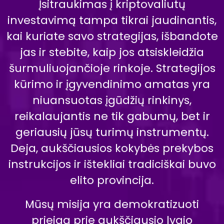
Įsitraukimas į kriptovaliutų
investavimą tampa tikrai jaudinantis,
kai kuriate savo strategijas, išbandote
jas ir stebite, kaip jos atsiskleidžia
šurmuliuojančioje rinkoje. Strategijos
kūrimo ir įgyvendinimo amatas yra
niuansuotas įgūdžių rinkinys,
reikalaujantis ne tik gabumų, bet ir
geriausių jūsų turimų instrumentų.
Deja, aukščiausios kokybės prekybos
instrukcijos ir ištekliai tradiciškai buvo
elito provincija.
Mūsų misija yra demokratizuoti
prieigą prie aukščiausio lygio