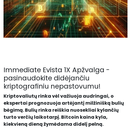
Immediate Evista 1X Apžvalga -
pasinaudokite didėjančiu
kriptografiniu nepastovumu!
Kriptovaliutų rinka vėl važiuoja audringai, o
ekspertai prognozuoja artėjantį milžinišką bulių
bėgimą. Bulių rinka reiškia nuosekliai kylančių
turto verčių laikotarpį. Bitcoin kaina kyla,
kiekvieną dieną žymėdama didelį pelną.