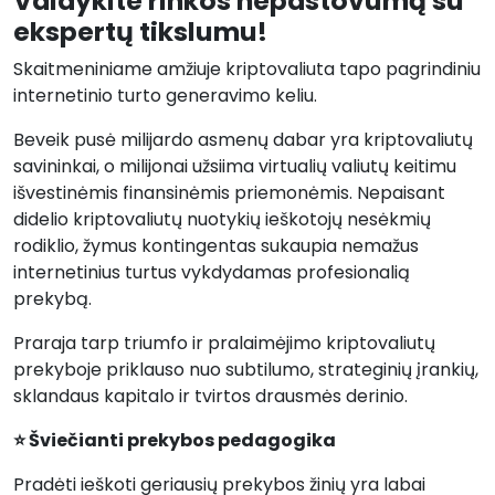
Valdykite rinkos nepastovumą su
ekspertų tikslumu!
Skaitmeniniame amžiuje kriptovaliuta tapo pagrindiniu
internetinio turto generavimo keliu.
Beveik pusė milijardo asmenų dabar yra kriptovaliutų
savininkai, o milijonai užsiima virtualių valiutų keitimu
išvestinėmis finansinėmis priemonėmis. Nepaisant
didelio kriptovaliutų nuotykių ieškotojų nesėkmių
rodiklio, žymus kontingentas sukaupia nemažus
internetinius turtus vykdydamas profesionalią
prekybą.
Praraja tarp triumfo ir pralaimėjimo kriptovaliutų
prekyboje priklauso nuo subtilumo, strateginių įrankių,
sklandaus kapitalo ir tvirtos drausmės derinio.
⭐ Šviečianti prekybos pedagogika
Pradėti ieškoti geriausių prekybos žinių yra labai