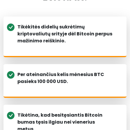
Tikėkitės didelių sukrėtimų
kriptovaliutų srityje dėl Bitcoin perpus
mažinimo reiškinio.
Per ateinančius kelis mėnesius BTC
pasieks 100 000 USD.
Tikėtina, kad besitęsiantis Bitcoin
bumas tęsis ilgiau nei vienerius
metus.