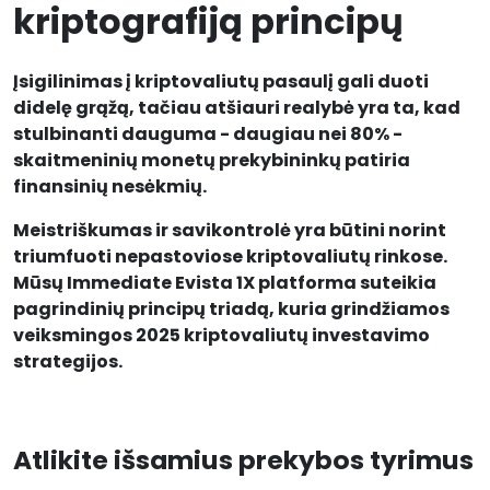
kriptografiją principų
Įsigilinimas į kriptovaliutų pasaulį gali duoti
didelę grąžą, tačiau atšiauri realybė yra ta, kad
stulbinanti dauguma - daugiau nei 80% -
skaitmeninių monetų prekybininkų patiria
finansinių nesėkmių.
Meistriškumas ir savikontrolė yra būtini norint
triumfuoti nepastoviose kriptovaliutų rinkose.
Mūsų Immediate Evista 1X platforma suteikia
pagrindinių principų triadą, kuria grindžiamos
veiksmingos 2025 kriptovaliutų investavimo
strategijos.
Atlikite išsamius prekybos tyrimus