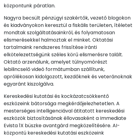
központunk páratlan.
Nagyra becsült pénzügyi szakértők, vezető blogokon
és kiadványokon keresztül a fiskális területen, ítéletet
mondtak szolgáltatásainkról, és folyamatosan
elismerésekkel halmoztak el minket. Oktatási
tartalmaink rendszeres frissítése iránti
elkötelezettségünk széles körű elismerésre talált.
Oktató arzenálunk, amelyet túlnyomórészt
lebilincselő videó formátumban szállítunk,
aprólékosan kidolgozott, kezdőknek és veteránoknak
egyaránt kiszolgálva.
Kereskedési kutatási és kockázatcsökkentő
eszközeink bátorsága megkérdőjelezhetetlen. A
mesterséges intelligenciával átitatott kereskedési
eszközök biztosításának éllovasaként a Immediate
Evista 1X büszke avantgárd megközelítésére. AI-
központú kereskedési kutatási eszközeink