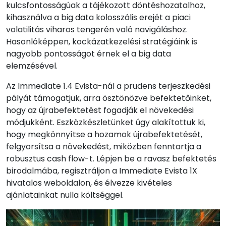
kulcsfontosságúak a tájékozott döntéshozatalhoz,
kihasználva a big data kolosszális erejét a piaci
volatilitás viharos tengerén való navigáláshoz.
Hasonlóképpen, kockázatkezelési stratégiáink is
nagyobb pontosságot érnek el a big data
elemzésével.
Az Immediate 1.4 Evista-nál a prudens terjeszkedési
pályát támogatjuk, arra ösztönözve befektetőinket,
hogy az újrabefektetést fogadják el növekedési
módjukként. Eszközkészletünket úgy alakítottuk ki,
hogy megkönnyítse a hozamok újrabefektetését,
felgyorsítsa a növekedést, miközben fenntartja a
robusztus cash flow-t. Lépjen be a ravasz befektetés
birodalmába, regisztráljon a Immediate Evista 1X
hivatalos weboldalon, és élvezze kivételes
ajánlatainkat nulla költséggel.