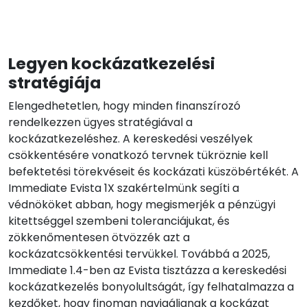
Legyen kockázatkezelési
stratégiája
Elengedhetetlen, hogy minden finanszírozó
rendelkezzen ügyes stratégiával a
kockázatkezeléshez. A kereskedési veszélyek
csökkentésére vonatkozó tervnek tükröznie kell
befektetési törekvéseit és kockázati küszöbértékét. A
Immediate Evista 1X szakértelmünk segíti a
védnököket abban, hogy megismerjék a pénzügyi
kitettséggel szembeni toleranciájukat, és
zökkenőmentesen ötvözzék azt a
kockázatcsökkentési tervükkel. Továbbá a 2025,
Immediate 1.4-ben az Evista tisztázza a kereskedési
kockázatkezelés bonyolultságát, így felhatalmazza a
kezdőket, hogy finoman navigáljanak a kockázat