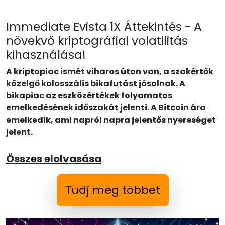
Immediate Evista 1X Áttekintés - A
növekvő kriptográfiai volatilitás
kihasználása!
A kriptopiac ismét viharos úton van, a szakértők
közelgő kolosszális bikafutást jósolnak. A
bikapiac az eszközértékek folyamatos
emelkedésének időszakát jelenti. A Bitcoin ára
emelkedik, ami napról napra jelentős nyereséget
jelent.
Összes elolvasása
Tudj meg többet