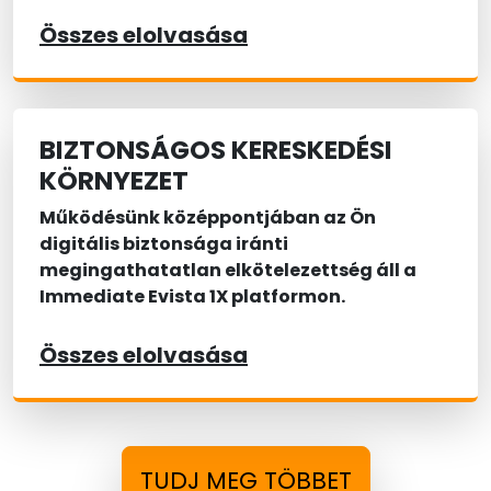
Összes elolvasása
BIZTONSÁGOS KERESKEDÉSI
KÖRNYEZET
Működésünk középpontjában az Ön
digitális biztonsága iránti
megingathatatlan elkötelezettség áll a
Immediate Evista 1X platformon.
Összes elolvasása
TUDJ MEG TÖBBET