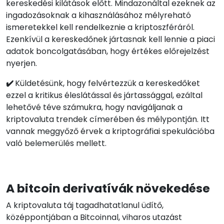
kereskedési kilátások előtt. Mindazonáltal ezeknek az
ingadozásoknak a kihasználásához mélyreható
ismeretekkel kell rendelkeznie a kriptoszféráról.
Ezenkívül a kereskedőnek jártasnak kell lennie a piaci
adatok boncolgatásában, hogy értékes előrejelzést
nyerjen.
✔️
Küldetésünk, hogy felvértezzük a kereskedőket
ezzel a kritikus éleslátással és jártassággal, ezáltal
lehetővé téve számukra, hogy navigáljanak a
kriptovaluta trendek címerében és mélypontján. Itt
vannak meggyőző érvek a kriptográfiai spekulációba
való belemerülés mellett.
A bitcoin derivatívák növekedése
A kriptovaluta táj tagadhatatlanul üdítő,
középpontjában a Bitcoinnal, viharos utazást