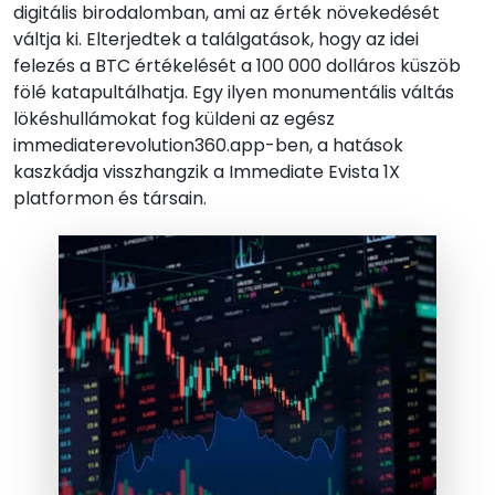
digitális birodalomban, ami az érték növekedését
váltja ki. Elterjedtek a találgatások, hogy az idei
felezés a BTC értékelését a 100 000 dolláros küszöb
fölé katapultálhatja. Egy ilyen monumentális váltás
lökéshullámokat fog küldeni az egész
immediaterevolution360.app-ben, a hatások
kaszkádja visszhangzik a Immediate Evista 1X
platformon és társain.