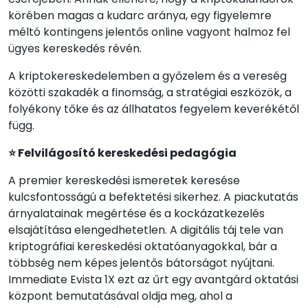
körében magas a kudarc aránya, egy figyelemre
méltó kontingens jelentős online vagyont halmoz fel
ügyes kereskedés révén.
A kriptokereskedelemben a győzelem és a vereség
közötti szakadék a finomság, a stratégiai eszközök, a
folyékony tőke és az állhatatos fegyelem keverékétől
függ.
⭐ Felvilágosító kereskedési pedagógia
A premier kereskedési ismeretek keresése
kulcsfontosságú a befektetési sikerhez. A piackutatás
árnyalatainak megértése és a kockázatkezelés
elsajátítása elengedhetetlen. A digitális táj tele van
kriptográfiai kereskedési oktatóanyagokkal, bár a
többség nem képes jelentős bátorságot nyújtani.
Immediate Evista 1X ezt az űrt egy avantgárd oktatási
központ bemutatásával oldja meg, ahol a