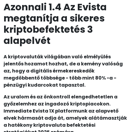
Azonnali 1.4 Az Evista
megtanítja a sikeres
kriptobefektetés 3
alapelvét
A kriptovaluták világában való elmélyülés
jelentős hozamot hozhat, de a kemény valóság
az, hogy a digitális érmekereskedők
megdöbbentő többsége - több mint 80% -a -
pénzügyi kudarcokat tapasztal.
Az uralom és az önkontroll elengedhetetlen a
győzelemhez az ingadozó kriptopiacokon.
Immediate Evista 1X platformunk az alapvető
elvek hármasát adja át, amelyek alátámasztják
a hatékony kriptovaluta befektetési