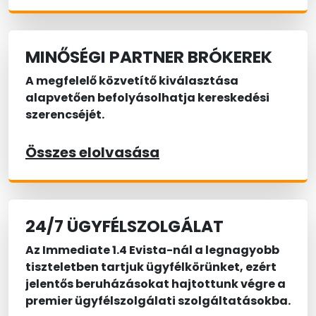
MINŐSÉGI PARTNER BRÓKEREK
A megfelelő közvetítő kiválasztása
alapvetően befolyásolhatja kereskedési
szerencséjét.
Összes elolvasása
24/7 ÜGYFÉLSZOLGÁLAT
Az Immediate 1.4 Evista-nál a legnagyobb
tiszteletben tartjuk ügyfélkörünket, ezért
jelentős beruházásokat hajtottunk végre a
premier ügyfélszolgálati szolgáltatásokba.