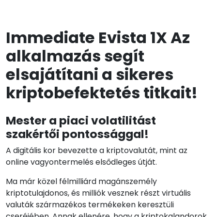
Immediate Evista 1X Az
alkalmazás segít
elsajátítani a sikeres
kriptobefektetés titkait!
Mester a piaci volatilitást
szakértői pontossággal!
A digitális kor bevezette a kriptovalutát, mint az
online vagyontermelés elsődleges útját.
Ma már közel félmilliárd magánszemély
kriptotulajdonos, és milliók vesznek részt virtuális
valuták származékos termékeken keresztüli
cseréjében. Annak ellenére, hogy a kriptokalandorok