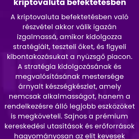
kriptovaluta befektetésben
A kriptovaluta befektetésben való
részvétel akkor válik igazán
izgalmassá, amikor kidolgozza
stratégiáit, teszteli őket, és figyeli
kibontakozásukat a nyüzsgő piacon.
A stratégia kidolgozásának és
megvalósításának mestersége
árnyalt készségkészlet, amely
nemcsak alkalmasságot, hanem a
rendelkezésre álló legjobb eszközöket
is megköveteli. Sajnos a prémium
kereskedési utasítások és erőforrások
hagyományosan az elit kevesek