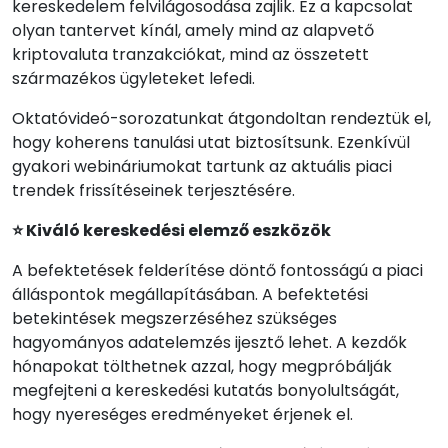
kereskedelem felvilágosodása zajlik. Ez a kapcsolat
olyan tantervet kínál, amely mind az alapvető
kriptovaluta tranzakciókat, mind az összetett
származékos ügyleteket lefedi.
Oktatóvideó-sorozatunkat átgondoltan rendeztük el,
hogy koherens tanulási utat biztosítsunk. Ezenkívül
gyakori webináriumokat tartunk az aktuális piaci
trendek frissítéseinek terjesztésére.
⭐ Kiváló kereskedési elemző eszközök
A befektetések felderítése döntő fontosságú a piaci
álláspontok megállapításában. A befektetési
betekintések megszerzéséhez szükséges
hagyományos adatelemzés ijesztő lehet. A kezdők
hónapokat tölthetnek azzal, hogy megpróbálják
megfejteni a kereskedési kutatás bonyolultságát,
hogy nyereséges eredményeket érjenek el.