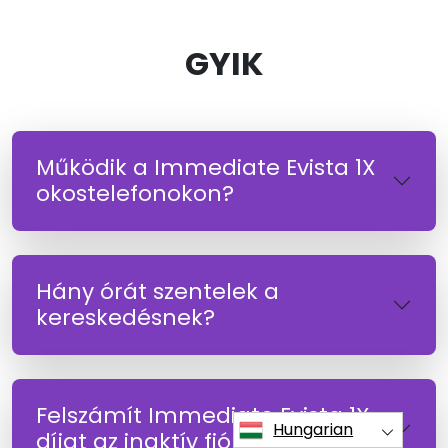
GYIK
Működik a Immediate Evista 1X
okostelefonokon?
Hány órát szentelek a
kereskedésnek?
Felszámít Immediate Evista 1X
Hungarian
díjat az inaktív fiókokért?