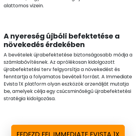
alattomos vizein.
A nyereség újbóli befektetése a
növekedés érdekében
A bevételek újrabefektetése biztonságosabb módja a
számlabővítésnek. Az aprólékosan kidolgozott
újrabefektetési terv felgyorsítja a növekedést és
fenntartja a folyamatos bevételi forrást. A Immediate
Evista 1X platform olyan eszközök arzenálját mutatja
be, amelyek célja egy csúcsminőségű újrabefektetési
stratégia kidolgozása.
FEDEZD FEL IMMEDIATE EVISTA 1X