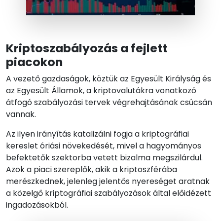
Kriptoszabályozás a fejlett
piacokon
A vezető gazdaságok, köztük az Egyesült Királyság és
az Egyesült Államok, a kriptovalutákra vonatkozó
átfogó szabályozási tervek végrehajtásának csúcsán
vannak.
Az ilyen irányítás katalizálni fogja a kriptográfiai
kereslet óriási növekedését, mivel a hagyományos
befektetők szektorba vetett bizalma megszilárdul.
Azok a piaci szereplők, akik a kriptoszférába
merészkednek, jelenleg jelentős nyereséget aratnak
a közelgő kriptográfiai szabályozások által előidézett
ingadozásokból.