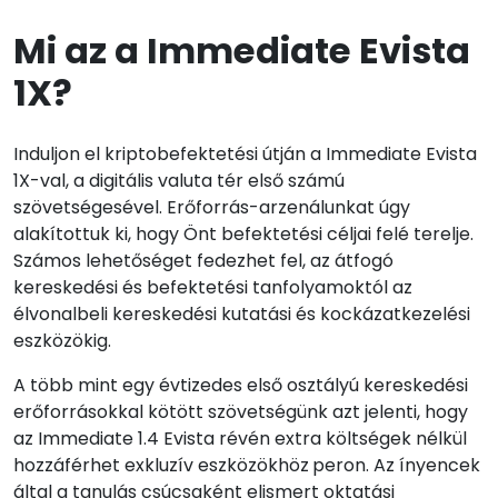
Mi az a Immediate Evista
1X?
Induljon el kriptobefektetési útján a Immediate Evista
1X-val, a digitális valuta tér első számú
szövetségesével. Erőforrás-arzenálunkat úgy
alakítottuk ki, hogy Önt befektetési céljai felé terelje.
Számos lehetőséget fedezhet fel, az átfogó
kereskedési és befektetési tanfolyamoktól az
élvonalbeli kereskedési kutatási és kockázatkezelési
eszközökig.
A több mint egy évtizedes első osztályú kereskedési
erőforrásokkal kötött szövetségünk azt jelenti, hogy
az Immediate 1.4 Evista révén extra költségek nélkül
hozzáférhet exkluzív eszközökhöz
peron. Az ínyencek
által a tanulás csúcsaként elismert oktatási