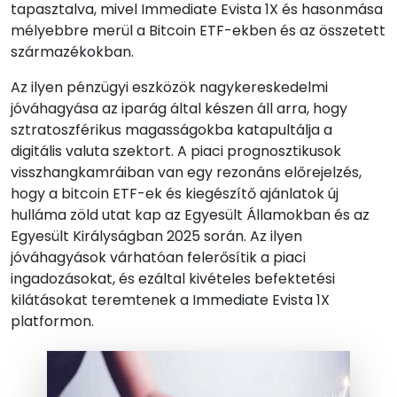
tapasztalva, mivel Immediate Evista 1X és hasonmása
mélyebbre merül a Bitcoin ETF-ekben és az összetett
származékokban.
Az ilyen pénzügyi eszközök nagykereskedelmi
jóváhagyása az iparág által készen áll arra, hogy
sztratoszférikus magasságokba katapultálja a
digitális valuta szektort. A piaci prognosztikusok
visszhangkamráiban van egy rezonáns előrejelzés,
hogy a bitcoin ETF-ek és kiegészítő ajánlatok új
hulláma zöld utat kap az Egyesült Államokban és az
Egyesült Királyságban 2025 során. Az ilyen
jóváhagyások várhatóan felerősítik a piaci
ingadozásokat, és ezáltal kivételes befektetési
kilátásokat teremtenek a Immediate Evista 1X
platformon.