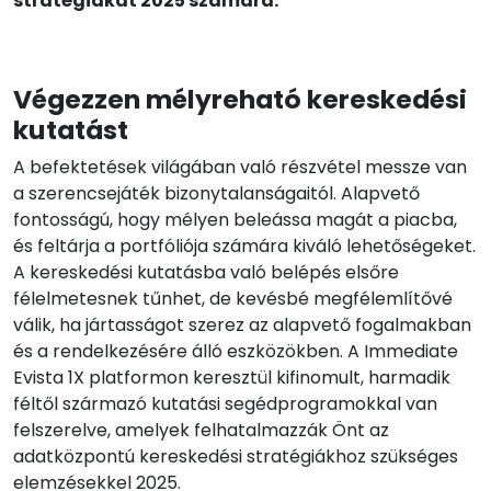
stratégiákat 2025 számára.
Végezzen mélyreható kereskedési
kutatást
A befektetések világában való részvétel messze van
a szerencsejáték bizonytalanságaitól. Alapvető
fontosságú, hogy mélyen beleássa magát a piacba,
és feltárja a portfóliója számára kiváló lehetőségeket.
A kereskedési kutatásba való belépés elsőre
félelmetesnek tűnhet, de kevésbé megfélemlítővé
válik, ha jártasságot szerez az alapvető fogalmakban
és a rendelkezésére álló eszközökben. A Immediate
Evista 1X platformon keresztül kifinomult, harmadik
féltől származó kutatási segédprogramokkal van
felszerelve, amelyek felhatalmazzák Önt az
adatközpontú kereskedési stratégiákhoz szükséges
elemzésekkel 2025.