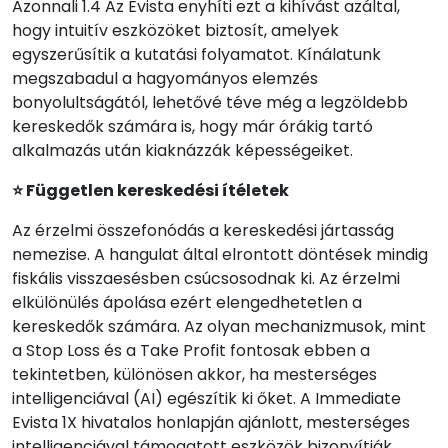
Azonnali 1.4 Az Evista enyhíti ezt a kihívást azáltal,
hogy intuitív eszközöket biztosít, amelyek
egyszerűsítik a kutatási folyamatot. Kínálatunk
megszabadul a hagyományos elemzés
bonyolultságától, lehetővé téve még a legzöldebb
kereskedők számára is, hogy már órákig tartó
alkalmazás után kiaknázzák képességeiket.
⭐ Független kereskedési ítéletek
Az érzelmi összefonódás a kereskedési jártasság
nemezise. A hangulat által elrontott döntések mindig
fiskális visszaesésben csúcsosodnak ki. Az érzelmi
elkülönülés ápolása ezért elengedhetetlen a
kereskedők számára. Az olyan mechanizmusok, mint
a Stop Loss és a Take Profit fontosak ebben a
tekintetben, különösen akkor, ha mesterséges
intelligenciával (AI) egészítik ki őket. A Immediate
Evista 1X hivatalos honlapján ajánlott, mesterséges
intelligenciával támogatott eszközök bizonyítják