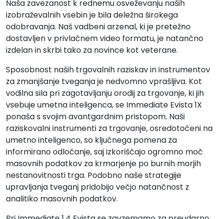
Naša zavezanost k rednemu osveževanju naših
izobraževalnih vsebin je bila deležna širokega
odobravanja. Naš vadbeni arzenal, ki je pretežno
dostavljen v privlačnem video formatu, je natančno
izdelan in skrbi tako za novince kot veterane.
Sposobnost naših trgovalnih raziskav in instrumentov
za zmanjšanje tveganja je nedvomno vprašljiva. Kot
vodilna sila pri zagotavljanju orodij za trgovanje, ki jih
vsebuje umetna inteligenca, se Immediate Evista 1X
ponaša s svojim avantgardnim pristopom. Naši
raziskovalni instrumenti za trgovanje, osredotočeni na
umetno inteligenco, so ključnega pomena za
informirano odločanje, saj izkoriščajo ogromno moč
masovnih podatkov za krmarjenje po burnih morjih
nestanovitnosti trga. Podobno naše strategije
upravljanja tveganj pridobijo večjo natančnost z
analitiko masovnih podatkov.
Pri Immediate 1.4 Evista se zavzemamo za preudarno