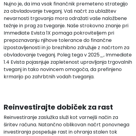
Nujno je, da ima vsak finančnik premeteno strategijo
za obvladovanje tveganj. Vaš načrt za ublažitev
nevarnosti trgovanja mora odražati vaše naložbene
težnje in prag za tveganje. Naše strokovno znanje pri
Immediate Evista 1X pomaga pokroviteljem pri
prepoznavanju njihove tolerance do finančne
izpostavljenosti in jo brezhibno združuje z načrtom za
obvladovanje tveganj. Poleg tega v 2025_, Immediate
1.4 Evista pojasnjuje zapletenost upravljanja trgovalnih
tveganj in tako novincem omogoča, da prefinjeno
krmarijo po zahrbtnih vodah tveganja.
Reinvestirajte dobiček za rast
Reinvestiranje zaslužka služi kot varnejši način za
širitev računa. Natančno oblikovan načrt ponovnega
investiranja pospešuje rast in ohranja stalen tok