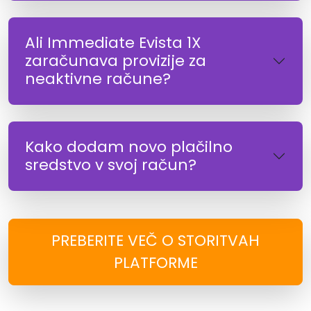
Ali Immediate Evista 1X
zaračunava provizije za
neaktivne račune?
Kako dodam novo plačilno
sredstvo v svoj račun?
PREBERITE VEČ O STORITVAH
PLATFORME