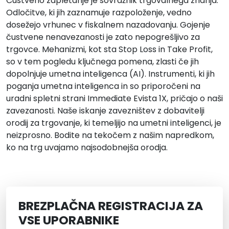
Čustveno zapletanje je sovražnik trgovalnega znanja.
Odločitve, ki jih zaznamuje razpoloženje, vedno
dosežejo vrhunec v fiskalnem nazadovanju. Gojenje
čustvene nenavezanosti je zato nepogrešljivo za
trgovce. Mehanizmi, kot sta Stop Loss in Take Profit,
so v tem pogledu ključnega pomena, zlasti če jih
dopolnjuje umetna inteligenca (AI). Instrumenti, ki jih
poganja umetna inteligenca in so priporočeni na
uradni spletni strani Immediate Evista 1X, pričajo o naši
zavezanosti. Naše iskanje zavezništev z dobavitelji
orodij za trgovanje, ki temeljijo na umetni inteligenci, je
neizprosno. Bodite na tekočem z našim napredkom,
ko na trg uvajamo najsodobnejša orodja.
BREZPLAČNA REGISTRACIJA ZA
VSE UPORABNIKE