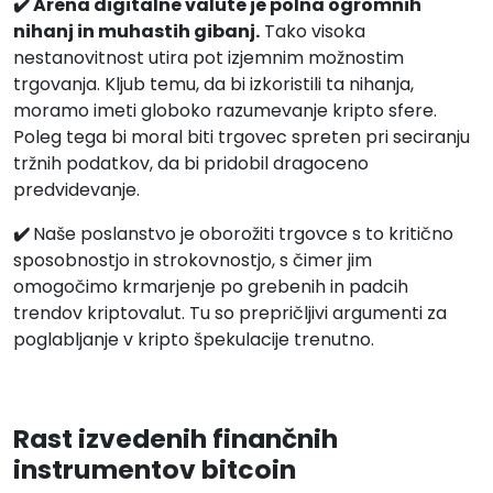
✔️ Arena digitalne valute je polna ogromnih
nihanj in muhastih gibanj.
Tako visoka
nestanovitnost utira pot izjemnim možnostim
trgovanja. Kljub temu, da bi izkoristili ta nihanja,
moramo imeti globoko razumevanje kripto sfere.
Poleg tega bi moral biti trgovec spreten pri seciranju
tržnih podatkov, da bi pridobil dragoceno
predvidevanje.
✔️
Naše poslanstvo je oborožiti trgovce s to kritično
sposobnostjo in strokovnostjo, s čimer jim
omogočimo krmarjenje po grebenih in padcih
trendov kriptovalut. Tu so prepričljivi argumenti za
poglabljanje v kripto špekulacije trenutno.
Rast izvedenih finančnih
instrumentov bitcoin