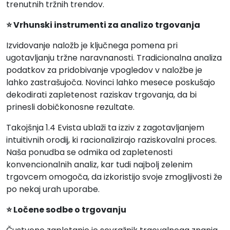
trenutnih tržnih trendov.
⭐ Vrhunski instrumenti za analizo trgovanja
Izvidovanje naložb je ključnega pomena pri
ugotavljanju tržne naravnanosti. Tradicionalna analiza
podatkov za pridobivanje vpogledov v naložbe je
lahko zastrašujoča. Novinci lahko mesece poskušajo
dekodirati zapletenost raziskav trgovanja, da bi
prinesli dobičkonosne rezultate.
Takojšnja 1.4 Evista ublaži ta izziv z zagotavljanjem
intuitivnih orodij, ki racionalizirajo raziskovalni proces.
Naša ponudba se odmika od zapletenosti
konvencionalnih analiz, kar tudi najbolj zelenim
trgovcem omogoča, da izkoristijo svoje zmogljivosti že
po nekaj urah uporabe.
⭐ Ločene sodbe o trgovanju