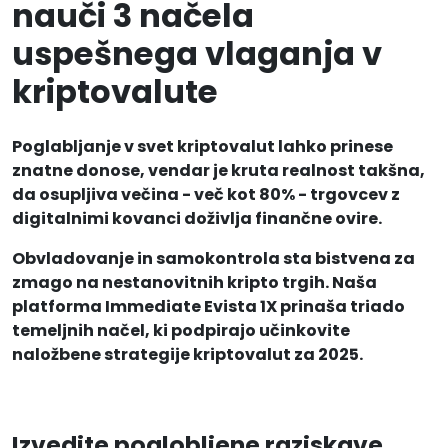
nauči 3 načela
uspešnega vlaganja v
kriptovalute
Poglabljanje v svet kriptovalut lahko prinese
znatne donose, vendar je kruta realnost takšna,
da osupljiva večina - več kot 80% - trgovcev z
digitalnimi kovanci doživlja finančne ovire.
Obvladovanje in samokontrola sta bistvena za
zmago na nestanovitnih kripto trgih. Naša
platforma Immediate Evista 1X prinaša triado
temeljnih načel, ki podpirajo učinkovite
naložbene strategije kriptovalut za 2025.
Izvedite poglobljene raziskave