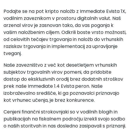
Podajte se na pot kripto naložb z Immediate Evista 1X,
vodilnim zaveznikom v prostoru digitalnih valut. Naš
arzenal virov je zasnovan tako, da vas poganja k
vašim naložbenim ciljem. Odkrili boste vrsto možnosti,
od celovitih tečajev trgovanja in naložb do vrhunskih
raziskav trgovanja in implementacij za upravljanje
tveganj.
Naše zavezništvo z več kot desetletjem vrhunskih
subjektov trgovalnih virov pomeni, da pridobite
dostop do ekskluzivnih orodij brez dodatnih stroškov
prek naše Immediate 1.4 Evista
peron. Naše
izobraževalno središče, ki ga poznavalci priznavajo
kot vrhunec učenja, je brez konkurence.
Cenjeni finančni strokovnjaki so v vodilnih blogih in
publikacijah na fiskalnem področju izrekli svojo sodbo
o naših storitvah in nas dosledno zasipavali s priznanji.