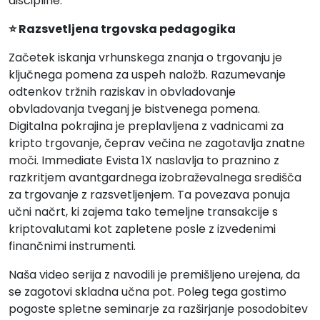
discipline.
⭐ Razsvetljena trgovska pedagogika
Začetek iskanja vrhunskega znanja o trgovanju je
ključnega pomena za uspeh naložb. Razumevanje
odtenkov tržnih raziskav in obvladovanje
obvladovanja tveganj je bistvenega pomena.
Digitalna pokrajina je preplavljena z vadnicami za
kripto trgovanje, čeprav večina ne zagotavlja znatne
moči. Immediate Evista 1X naslavlja to praznino z
razkritjem avantgardnega izobraževalnega središča
za trgovanje z razsvetljenjem. Ta povezava ponuja
učni načrt, ki zajema tako temeljne transakcije s
kriptovalutami kot zapletene posle z izvedenimi
finančnimi instrumenti.
Naša video serija z navodili je premišljeno urejena, da
se zagotovi skladna učna pot. Poleg tega gostimo
pogoste spletne seminarje za razširjanje posodobitev