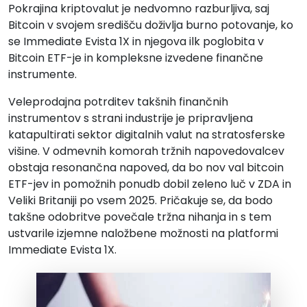
Pokrajina kriptovalut je nedvomno razburljiva, saj
Bitcoin v svojem središču doživlja burno potovanje, ko
se Immediate Evista 1X in njegova ilk poglobita v
Bitcoin ETF-je in kompleksne izvedene finančne
instrumente.
Veleprodajna potrditev takšnih finančnih
instrumentov s strani industrije je pripravljena
katapultirati sektor digitalnih valut na stratosferske
višine. V odmevnih komorah tržnih napovedovalcev
obstaja resonančna napoved, da bo nov val bitcoin
ETF-jev in pomožnih ponudb dobil zeleno luč v ZDA in
Veliki Britaniji po vsem 2025. Pričakuje se, da bodo
takšne odobritve povečale tržna nihanja in s tem
ustvarile izjemne naložbene možnosti na platformi
Immediate Evista 1X.