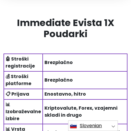
Immediate Evista 1X
Poudarki
🤖 Stroški
Brezplačno
registracije
💰 Stroški
Brezplačno
platforme
📋 Prijava
Enostavno, hitro
📊
Kriptovalute, Forex, vzajemni
Izobraževalne
skladi in drugo
izbire
Slovenian
📊 Vrsta