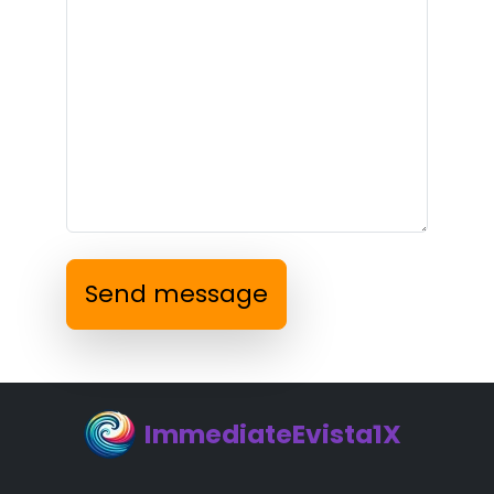
Send message
ImmediateEvista1X