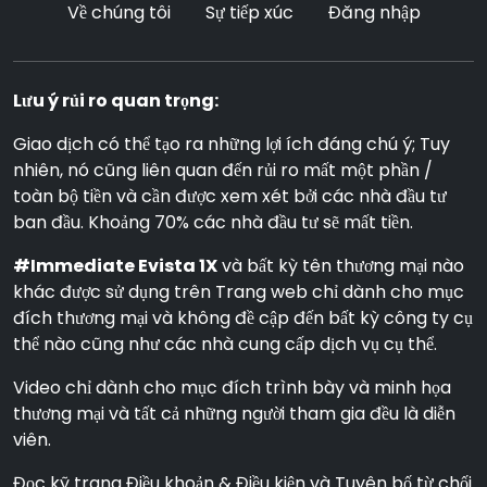
Về chúng tôi
Sự tiếp xúc
Đăng nhập
Lưu ý rủi ro quan trọng:
Giao dịch có thể tạo ra những lợi ích đáng chú ý; Tuy
nhiên, nó cũng liên quan đến rủi ro mất một phần /
toàn bộ tiền và cần được xem xét bởi các nhà đầu tư
ban đầu. Khoảng 70% các nhà đầu tư sẽ mất tiền.
#Immediate Evista 1X
và bất kỳ tên thương mại nào
khác được sử dụng trên Trang web chỉ dành cho mục
đích thương mại và không đề cập đến bất kỳ công ty cụ
thể nào cũng như các nhà cung cấp dịch vụ cụ thể.
Video chỉ dành cho mục đích trình bày và minh họa
thương mại và tất cả những người tham gia đều là diễn
viên.
Đọc kỹ trang Điều khoản & Điều kiện và Tuyên bố từ chối