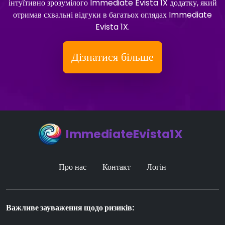
інтуїтивно зрозумілого Immediate Evista 1X додатку, який
отримав схвальні відгуки в багатьох оглядах Immediate
Evista 1X.
Дізнатися більше
ImmediateEvista1X
Про нас
Контакт
Логін
Важливе зауваження щодо ризиків: