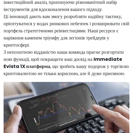
інвестиційний аналіз, пропонуючи різноманітний набір
інструментів для вдосконалення вашого підходу.
Ці інновації дають вам змогу розробляти надійну тактику,
орієнтуватися у водах ринкових небезпек і розширювати свій
портфель стратегічними реінвестиціями. Наші ресурси є
наріжним каменем тріумфу для легіонів трейдерів у
криптосфері.
З непохитною відданістю наша команда прагне розгортати
нові функції, щоб покращити ваш досвід на
Immediate
Evista 1X платформа
, що зробить вашу подорож у торгівлю
криптовалютою не тільки корисною, але й дуже приємною.