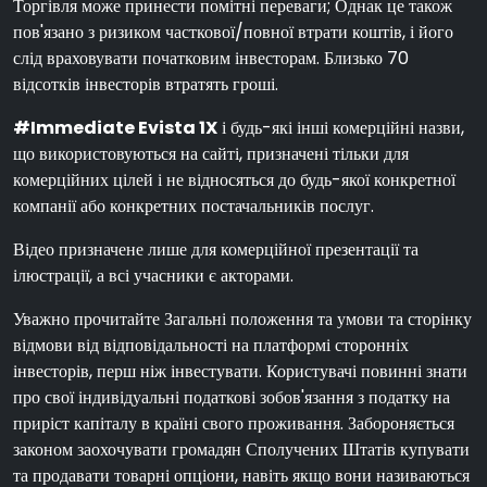
Торгівля може принести помітні переваги; Однак це також
пов'язано з ризиком часткової/повної втрати коштів, і його
слід враховувати початковим інвесторам. Близько 70
відсотків інвесторів втратять гроші.
#Immediate Evista 1X
і будь-які інші комерційні назви,
що використовуються на сайті, призначені тільки для
комерційних цілей і не відносяться до будь-якої конкретної
компанії або конкретних постачальників послуг.
Відео призначене лише для комерційної презентації та
ілюстрації, а всі учасники є акторами.
Уважно прочитайте Загальні положення та умови та сторінку
відмови від відповідальності на платформі сторонніх
інвесторів, перш ніж інвестувати. Користувачі повинні знати
про свої індивідуальні податкові зобов'язання з податку на
приріст капіталу в країні свого проживання. Забороняється
законом заохочувати громадян Сполучених Штатів купувати
та продавати товарні опціони, навіть якщо вони називаються