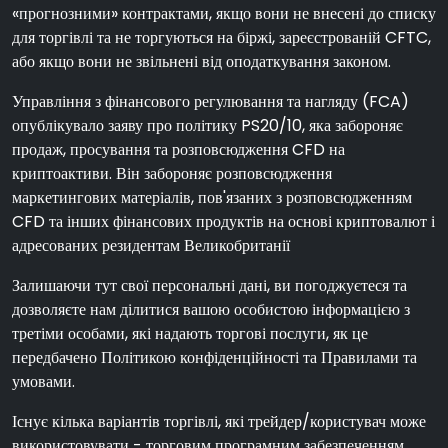
«прогнозними» контрактами, якщо вони не внесені до списку
для торгівлі та не торгуються на біржі, зареєстрованій CFTC,
або якщо вони не звільнені від оподаткування законом.
Управління з фінансового регулювання та нагляду (FCA)
опублікувало заяву про політику PS20/10, яка забороняє
продаж, просування та розповсюдження CFD на
криптоактиви. Він забороняє розповсюдження
маркетингових матеріалів, пов'язаних з розповсюдженням
CFD та інших фінансових продуктів на основі криптовалют і
адресованих резидентам Великобританії
Залишаючи тут свої персональні дані, ви погоджуєтеся та
дозволяєте нам ділитися вашою особистою інформацією з
третіми особами, які надають торгові послуги, як це
передбачено Політикою конфіденційності та Правилами та
умовами.
Існує кілька варіантів торгівлі, які трейдер/користувач може
використовувати - торговим програмним забезпеченням,