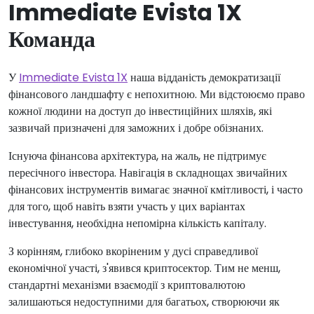
Immediate Evista 1X
Команда
У
Immediate Evista 1X
наша відданість демократизації
фінансового ландшафту є непохитною. Ми відстоюємо право
кожної людини на доступ до інвестиційних шляхів, які
зазвичай призначені для заможних і добре обізнаних.
Існуюча фінансова архітектура, на жаль, не підтримує
пересічного інвестора. Навігація в складнощах звичайних
фінансових інструментів вимагає значної кмітливості, і часто
для того, щоб навіть взяти участь у цих варіантах
інвестування, необхідна непомірна кількість капіталу.
З корінням, глибоко вкоріненим у дусі справедливої
економічної участі, з'явився криптосектор. Тим не менш,
стандартні механізми взаємодії з криптовалютою
залишаються недоступними для багатьох, створюючи як