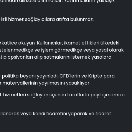
rafından dikkate alınmalıdır. Yatırımcıların yaklaşık
elirli hizmet sağlayıcılara atıfta bulunmaz.
tlice okuyun. Kullanıcılar, ikamet ettikleri ülkedeki
n listelenmedikçe ve işlem görmedikçe veya yasal olarak
mtia opsiyonları alıp satmalarını istemek yasalara
0 politika beyanı yayınladı. CFD'lerin ve Kripto para
ma materyallerinin yayılmasını yasaklıyor
i ticaret hizmetleri sağlayan üçüncü taraflarla paylaşmamıza
kullanarak veya kendi ticaretini yaparak ve ticaret