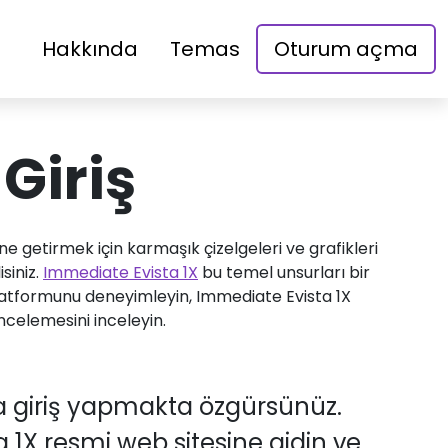
Hakkında
Temas
Oturum açma
Giriş
ine getirmek için karmaşık çizelgeleri ve grafikleri
siniz.
Immediate Evista 1X
bu temel unsurları bir
 platformunu deneyimleyin, Immediate Evista 1X
incelemesini inceleyin.
za giriş yapmakta özgürsünüz.
1X resmi web sitesine gidin ve