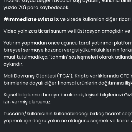
Ticaret kayda değer faydalar sağlayabilir; Bununla birlikt
yüzde 70'i para kaybedecek.
#Immediate Evista 1X
ve Sitede kullanılan diğer ticari
Video yalnızca ticari sunum ve illüstrasyon amaçlıdır ve
Yatırım yapmadan önce üçüncü taraf yatırımcı platformunu
bireysel sermaye kazancı vergisi yükümlülüklerinin farkı
muaf tutulmadıkça, 'tahmin' sözleşmeleri olarak adlandırı
aykırıdır.
Mali Davranış Otoritesi ('FCA'), Kripto varlıklarında CFD'
birimlerine dayalı diğer finansal ürünlerin dağıtımına il
Kişisel bilgilerinizi buraya bırakarak, kişisel bilgilerinizi
izin vermiş olursunuz.
Tüccarın/kullanıcının kullanabileceği birkaç ticaret seçe
yapmak için doğru yolun ne olduğunu seçmek ve karar 