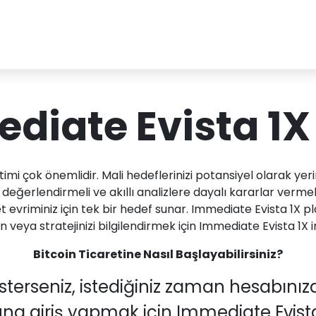
diate Evista 1X 
timi çok önemlidir. Mali hedeflerinizi potansiyel olarak yer
 değerlendirmeli ve akıllı analizlere dayalı kararlar vermeli
t evriminiz için tek bir hedef sunar. Immediate Evista 1X
 veya stratejinizi bilgilendirmek için Immediate Evista 1X 
Bitcoin Ticaretine Nasıl Başlayabilirsiniz?
terseniz, istediğiniz zaman hesabını
na giriş yapmak için Immediate Evista 