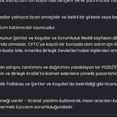
e, kısmi/tam fon kaybı riski de içerir ve ilk yatırımcılar ta
 adlar yalnızca ticari amaçlıdır ve belirli bir şirkete veya b
 tüm katılımcılar oyuncudur.
n Şartlar ve Koşullar ve Sorumluluk Reddi sayfasını dikka
nda olmalıdır. CFTC'ye kayıtlı bir borsada alım satım içi
lsalar bile, Amerika Birleşik Devletleri'ndeki kişilerden e
nin satışını, tanıtımını ve dağıtımını yasaklayan bir PS20/1
işkin ve Birleşik Krallık'ta ikamet edenlere yönelik pazarla
 Gizlilik Politikası ve Şartlar ve Koşullar'da belirtildiği gib
neği vardır - ticaret yazılımı kullanarak, insan aracıları 
vermek tüccarın sorumluluğundadır.