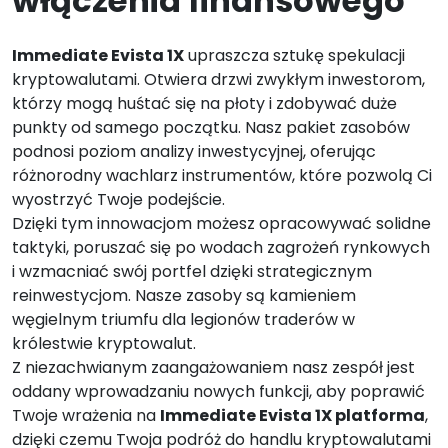
włączenia finansowego
Immediate Evista 1X
upraszcza sztukę spekulacji
kryptowalutami. Otwiera drzwi zwykłym inwestorom,
którzy mogą huśtać się na płoty i zdobywać duże
punkty od samego początku. Nasz pakiet zasobów
podnosi poziom analizy inwestycyjnej, oferując
różnorodny wachlarz instrumentów, które pozwolą Ci
wyostrzyć Twoje podejście.
Dzięki tym innowacjom możesz opracowywać solidne
taktyki, poruszać się po wodach zagrożeń rynkowych
i wzmacniać swój portfel dzięki strategicznym
reinwestycjom. Nasze zasoby są kamieniem
węgielnym triumfu dla legionów traderów w
królestwie kryptowalut.
Z niezachwianym zaangażowaniem nasz zespół jest
oddany wprowadzaniu nowych funkcji, aby poprawić
Twoje wrażenia na
Immediate Evista 1X platforma
,
dzięki czemu Twoja podróż do handlu kryptowalutami