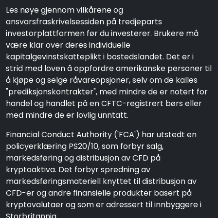
Les nøye gjennom vilkårene og
ansvarsfraskrivelsessiden på tredjeparts
investorplattformen før du investerer. Brukere må
være klar over deres individuelle
kapitalgevinstskatteplikt i bostedslandet. Det er i
strid med loven å oppfordre amerikanske personer til
å kjøpe og selge råvareopsjoner, selv om de kalles
"prediksjonskontrakter", med mindre de er notert for
handel og handlet på en CFTC-registrert børs eller
med mindre de er lovlig unntatt.
Financial Conduct Authority ('FCA') har utstedt en
policyerklæring PS20/10, som forbyr salg,
markedsføring og distribusjon av CFD på
kryptoaktiva. Det forbyr spredning av
markedsføringsmateriell knyttet til distribusjon av
CFD-er og andre finansielle produkter basert på
kryptovalutaer og som er adressert til innbyggere i
Storbritannia