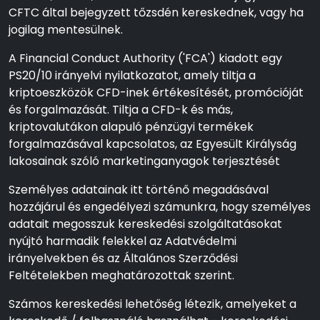
CFTC által bejegyzett tőzsdén kereskednek, vagy ha
jogilag mentesülnek.
A Financial Conduct Authority ('FCA') kiadott egy
PS20/10 irányelvi nyilatkozatot, amely tiltja a
kriptoeszközök CFD-inek értékesítését, promócióját
és forgalmazását. Tiltja a CFD-k és más,
kriptovalutákon alapuló pénzügyi termékek
forgalmazásával kapcsolatos, az Egyesült Királyság
lakosainak szóló marketinganyagok terjesztését
Személyes adatainak itt történő megadásával
hozzájárul és engedélyezi számunkra, hogy személyes
adatait megosszuk kereskedési szolgáltatásokat
nyújtó harmadik felekkel az Adatvédelmi
irányelvekben és az Általános Szerződési
Feltételekben meghatározottak szerint.
Számos kereskedési lehetőség létezik, amelyeket a