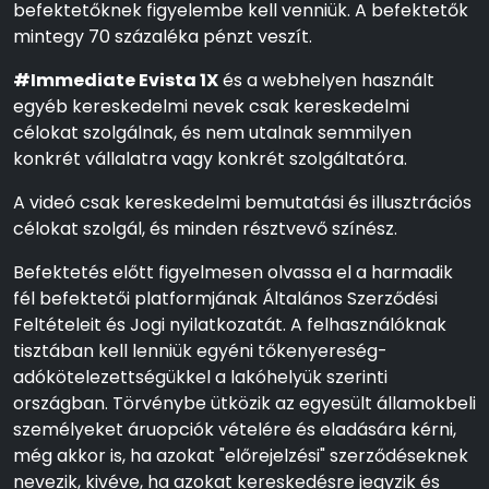
befektetőknek figyelembe kell venniük. A befektetők
mintegy 70 százaléka pénzt veszít.
#Immediate Evista 1X
és a webhelyen használt
egyéb kereskedelmi nevek csak kereskedelmi
célokat szolgálnak, és nem utalnak semmilyen
konkrét vállalatra vagy konkrét szolgáltatóra.
A videó csak kereskedelmi bemutatási és illusztrációs
célokat szolgál, és minden résztvevő színész.
Befektetés előtt figyelmesen olvassa el a harmadik
fél befektetői platformjának Általános Szerződési
Feltételeit és Jogi nyilatkozatát. A felhasználóknak
tisztában kell lenniük egyéni tőkenyereség-
adókötelezettségükkel a lakóhelyük szerinti
országban. Törvénybe ütközik az egyesült államokbeli
személyeket áruopciók vételére és eladására kérni,
még akkor is, ha azokat "előrejelzési" szerződéseknek
nevezik, kivéve, ha azokat kereskedésre jegyzik és