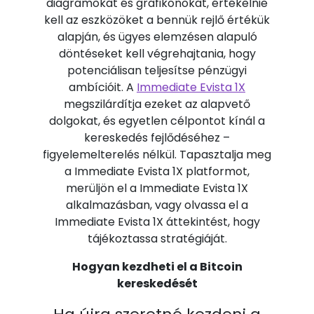
diagramokat és grafikonokat, értékelnie
kell az eszközöket a bennük rejlő értékük
alapján, és ügyes elemzésen alapuló
döntéseket kell végrehajtania, hogy
potenciálisan teljesítse pénzügyi
ambícióit. A
Immediate Evista 1X
megszilárdítja ezeket az alapvető
dolgokat, és egyetlen célpontot kínál a
kereskedés fejlődéséhez –
figyelemelterelés nélkül. Tapasztalja meg
a Immediate Evista 1X platformot,
merüljön el a Immediate Evista 1X
alkalmazásban, vagy olvassa el a
Immediate Evista 1X áttekintést, hogy
tájékoztassa stratégiáját.
Hogyan kezdheti el a Bitcoin
kereskedését